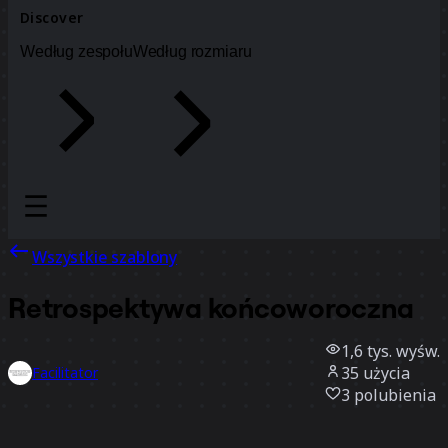
Discover
Według zespołu
Według rozmiaru
Wszystkie szablony
Retrospektywa końcoworoczna
1,6 tys.
wyśw.
35
użycia
Facilitator
3
polubienia
Użyj szablonu