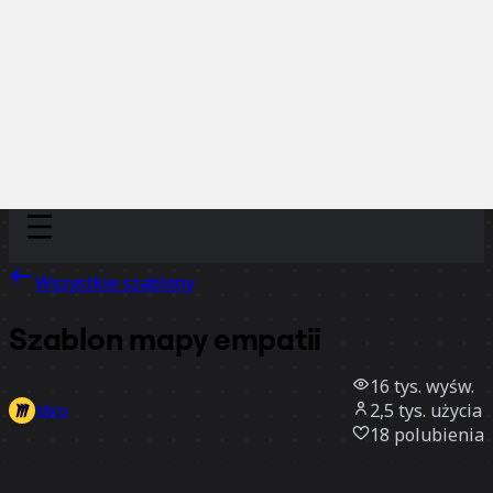
Discover
Według zespołu
Według rozmiaru
Wszystkie szablony
Szablon mapy empatii
16 tys.
wyśw.
2,5 tys.
użycia
Miro
18
polubienia
Użyj szablonu