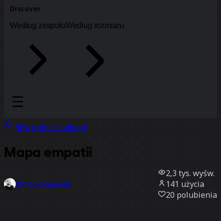
Discover
Według zespołu
Według rozmiaru
Wszystkie szablony
Mapa empatii
2,3 tys.
wyśw.
141
użycia
@medicenjuande
20
polubienia
Użyj szablonu