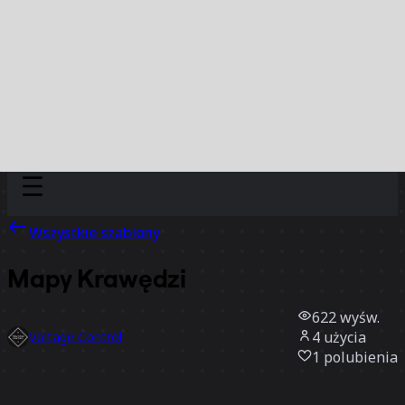
Discover
Według zespołu
Według rozmiaru
Wszystkie szablony
Mapy Krawędzi
622
wyśw.
4
użycia
Voltage Control
1
polubienia
Użyj szablonu