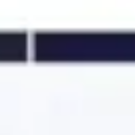
Ideacja i burze mózgów