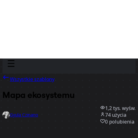
Discover
Według zespołu
Według rozmiaru
Wszystkie szablony
Mapa ekosystemu
1,2 tys.
wyśw.
74
użycia
Gyula Czinano
0
polubienia
Użyj szablonu