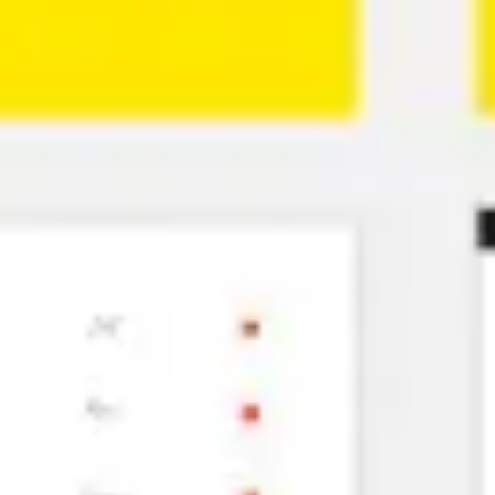
Ideacja i burze mózgów