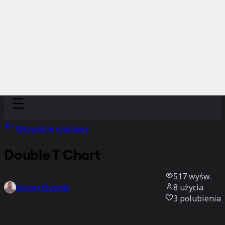
Discover
Według zespołu
Według rozmiaru
Wszystkie szablony
Double T Chart
517
wyśw.
8
użycia
Rizwan Khawaja
3
polubienia
Użyj szablonu