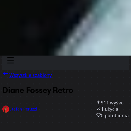
Discover
Według zespołu
Według rozmiaru
Wszystkie szablony
Diane Fossey Retro
911
wyśw.
1
użycia
Stefan Peruzzi
0
polubienia
Użyj szablonu