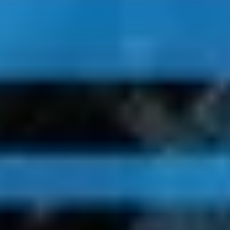
Ideacja i burze mózgów