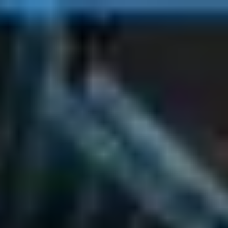
Miroverse
Szablony
Dla Ciebie
Oparte na AI
Według zastosowania