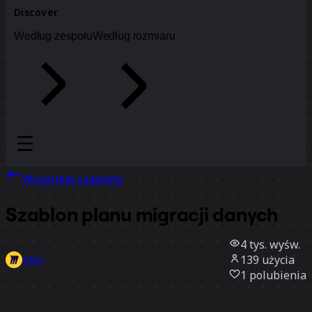
Discover
Według zespołu
Według rozmiaru
Wszystkie szablony
Szablon planu migracji danych
4 tys.
wyśw.
139
użycia
Miro
1
polubienia
Użyj szablonu