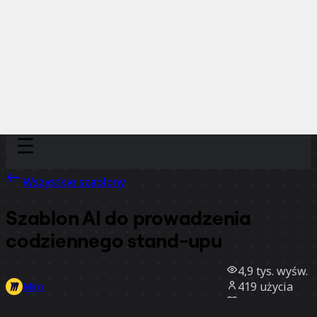
Discover
Według zespołu
Według rozmiaru
Wszystkie szablony
Szablon AI do prowadzenia
codziennego stand-upu
4,9 tys.
wyśw.
419
użycia
Miro
18
polubienia