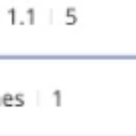
Ideacja i burze mózgów