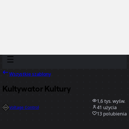
Discover
Według zespołu
Według rozmiaru
Wszystkie szablony
Kultywator Kultury
1,6 tys.
wyśw.
41
użycia
Voltage Control
13
polubienia
Użyj szablonu