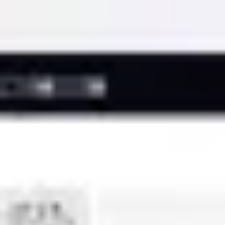
Miroverse
Szablony
Dla Ciebie
Oparte na AI
Według zastosowania