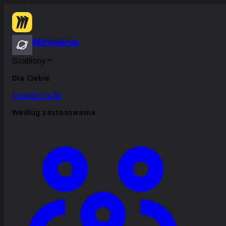
Miroverse
Szablony
Dla Ciebie
Oparte na AI
Według zastosowania