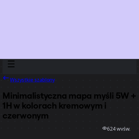
Discover
Według zespołu
Według rozmiaru
Wszystkie szablony
Minimalistyczna mapa myśli 5W +
1H w kolorach kremowym i
czerwonym
624
wyśw.
6
użycia
Rizwan Khawaja