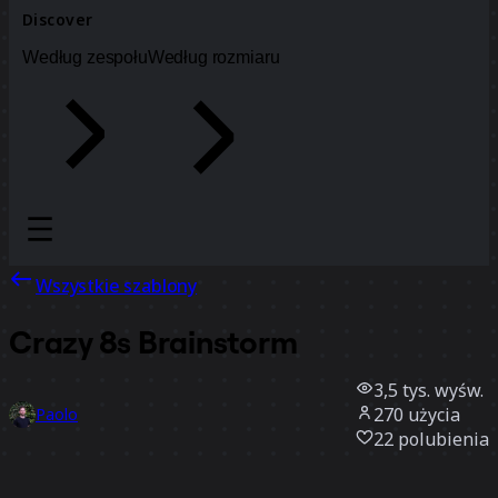
Discover
Według zespołu
Według rozmiaru
Wszystkie szablony
Crazy 8s Brainstorm
3,5 tys.
wyśw.
270
użycia
Paolo
22
polubienia
Użyj szablonu