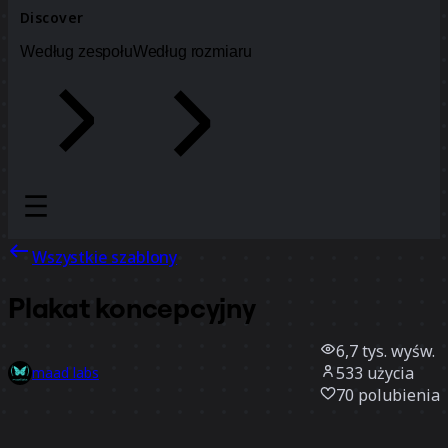
Discover
Według zespołu
Według rozmiaru
Wszystkie szablony
Plakat koncepcyjny
6,7 tys.
wyśw.
533
użycia
maad labs
70
polubienia
Użyj szablonu