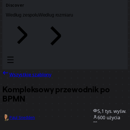
Discover
Według zespołu
Według rozmiaru
Wszystkie szablony
Kompleksowy przewodnik po
BPMN
5,1 tys.
wyśw.
600
użycia
Paul Snedden
95
polubienia