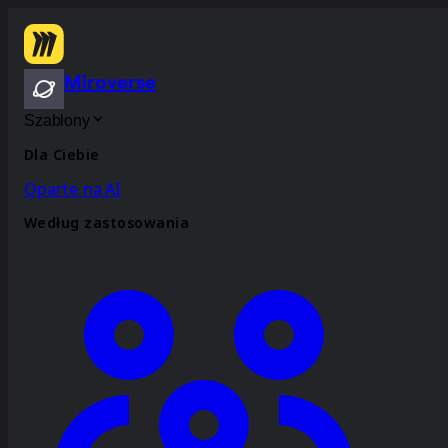
Miroverse
Szablony
Dla Ciebie
Oparte na AI
Według zastosowania