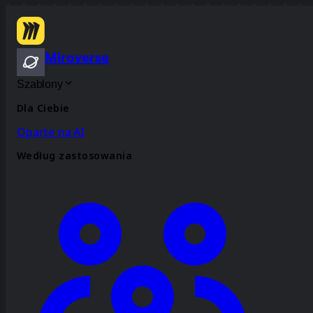
Miroverse
Szablony
Dla Ciebie
Oparte na AI
Według zastosowania