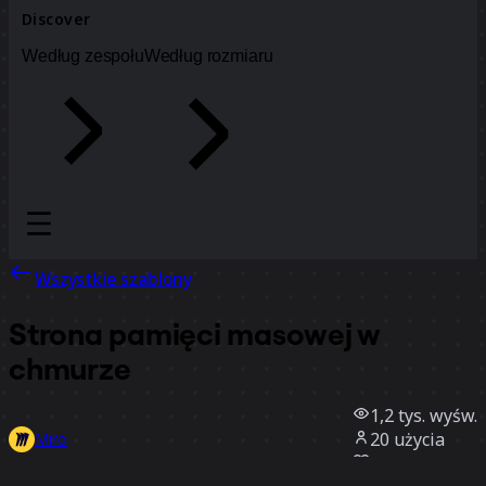
Discover
Według zespołu
Według rozmiaru
Wszystkie szablony
Strona pamięci masowej w
chmurze
1,2 tys.
wyśw.
20
użycia
Miro
2
polubienia