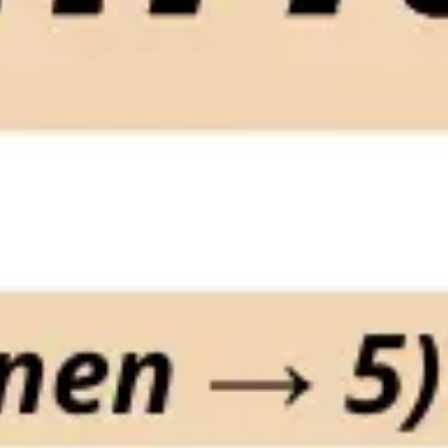
Ideacja i burze mózgów