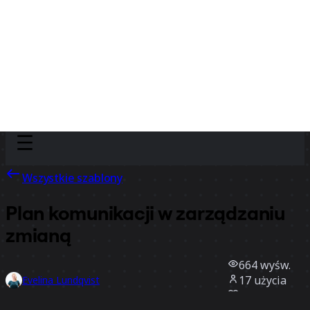
Discover
Według zespołu
Według rozmiaru
Wszystkie szablony
Plan komunikacji w zarządzaniu
zmianą
664
wyśw.
17
użycia
Evelina Lundqvist
5
polubienia