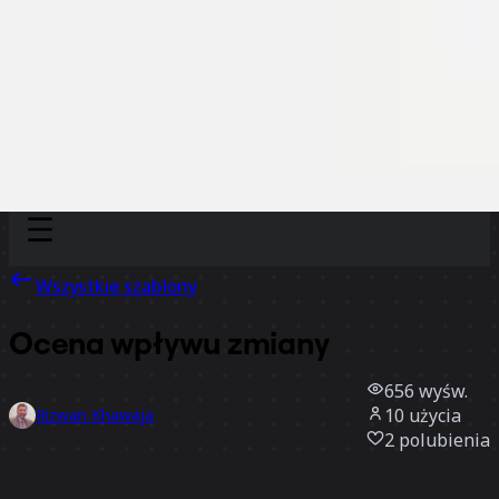
Discover
Według zespołu
Według rozmiaru
Wszystkie szablony
Ocena wpływu zmiany
656
wyśw.
10
użycia
Rizwan Khawaja
2
polubienia
Użyj szablonu