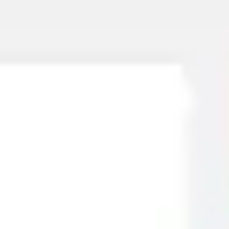
Miroverse
Szablony
Dla Ciebie
Oparte na AI
Według zastosowania