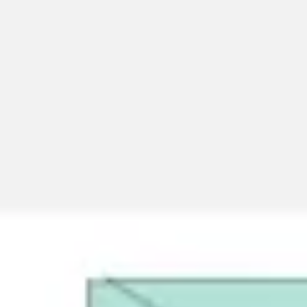
Miroverse
Szablony
Dla Ciebie
Oparte na AI
Według zastosowania