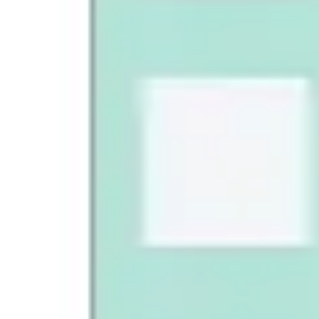
Ideacja i burze mózgów