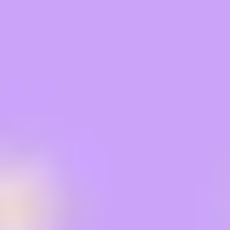
Ideacja i burze mózgów