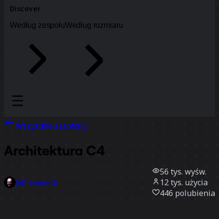
Discover
Według zespołu
Według rozmiaru
Wszystkie szablony
Architektura C4
56 tys.
wyśw.
12 tys.
użycia
Jeff Bonevich
446
polubienia
Użyj szablonu