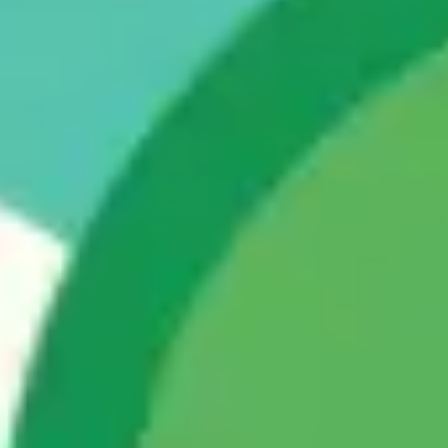
Ideacja i burze mózgów