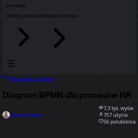
Discover
Według zespołu
Według rozmiaru
Wszystkie szablony
Diagram BPMN dla procesów HR
7,3 tys.
wyśw.
757
użycia
Rizwan Khawaja
56
polubienia
Użyj szablonu