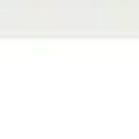
Miroverse
Szablony
Dla Ciebie
Oparte na AI
Według zastosowania