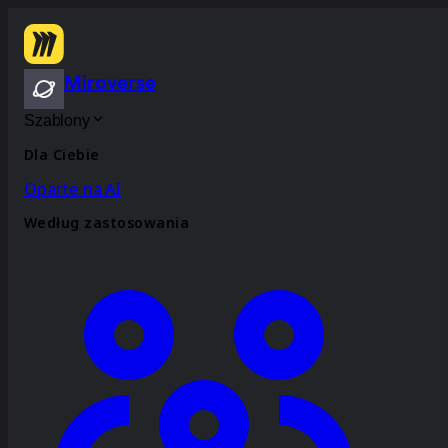
Miroverse
Szablony
Dla Ciebie
Oparte na AI
Według zastosowania