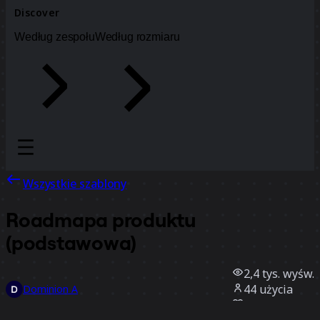
Discover
Według zespołu
Według rozmiaru
Wszystkie szablony
Roadmapa produktu
(podstawowa)
2,4 tys.
wyśw.
44
użycia
Dominion A
7
polubienia