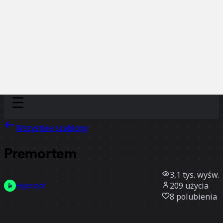
Discover
Według zespołu
Według rozmiaru
Wszystkie szablony
Premortem
3,1 tys.
wyśw.
209
użycia
Hyperact
8
polubienia
Użyj szablonu