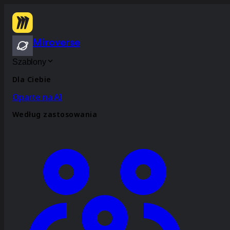
Miroverse
Szablony
Dla Ciebie
Oparte na AI
Według zastosowania