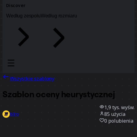
Discover
Według zespołu
Według rozmiaru
Wszystkie szablony
Szablon oceny heurystycznej
1,9 tys.
wyśw.
85
użycia
Miro
0
polubienia
Użyj szablonu