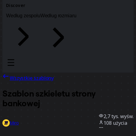
Discover
Według zespołu
Według rozmiaru
Wszystkie szablony
Szablon szkieletu strony
bankowej
2,7 tys.
wyśw.
108
użycia
Miro
2
polubienia