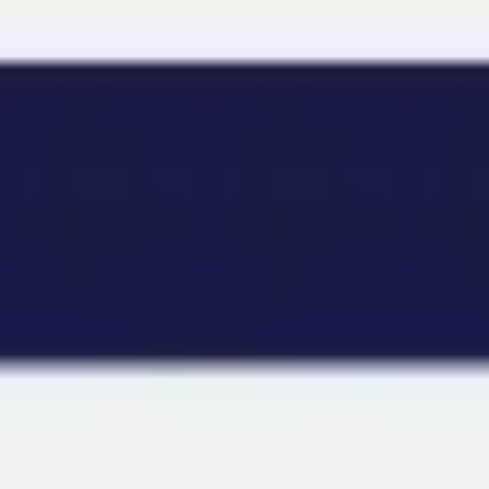
Miroverse
Szablony
Dla Ciebie
Oparte na AI
Według zastosowania