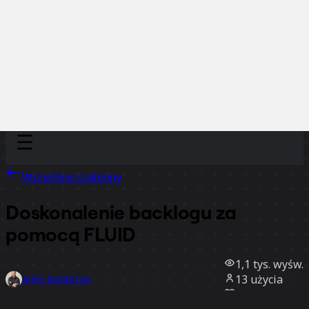
Discover
Według zespołu
Według rozmiaru
Wszystkie szablony
Doskonalenie backlogu za
pomocą FLUID
1,1 tys.
wyśw.
13
użycia
Arlen Bankston
3
polubienia