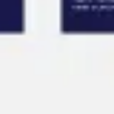
Ideacja i burze mózgów