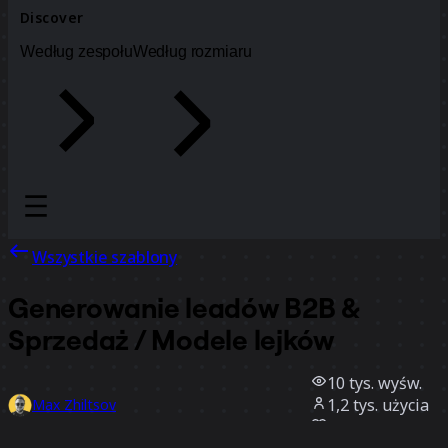
Discover
Według zespołu
Według rozmiaru
Wszystkie szablony
Generowanie leadów B2B &
Sprzedaż / Modele lejków
10 tys.
wyśw.
1,2 tys.
użycia
Max Zhiltsov
160
polubienia