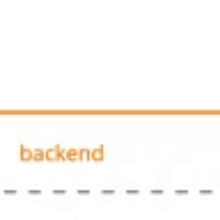
Ideacja i burze mózgów