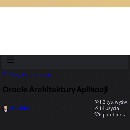
Discover
Według zespołu
Według rozmiaru
Wszystkie szablony
Oracle Architektury Aplikacji
1,2 tys.
wyśw.
14
użycia
Jon Scalise
6
polubienia
Użyj szablonu