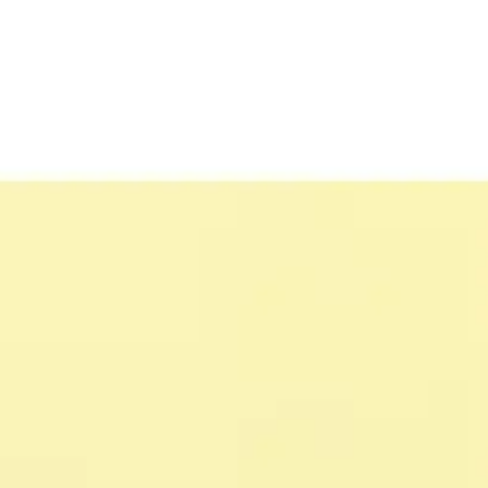
Miroverse
Szablony
Dla Ciebie
Oparte na AI
Według zastosowania