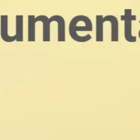
Ideacja i burze mózgów