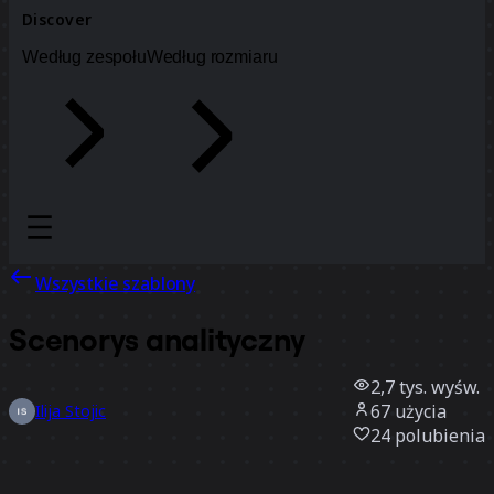
Discover
Według zespołu
Według rozmiaru
Wszystkie szablony
Scenorys analityczny
2,7 tys.
wyśw.
67
użycia
Ilija Stojic
24
polubienia
Użyj szablonu