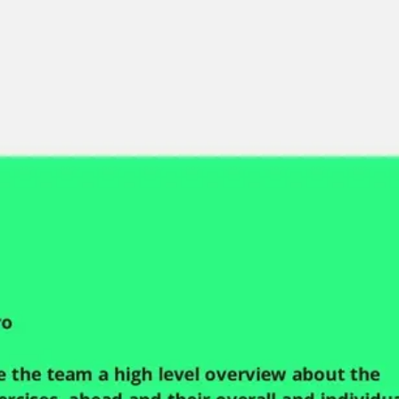
Miroverse
Szablony
Dla Ciebie
Oparte na AI
Według zastosowania