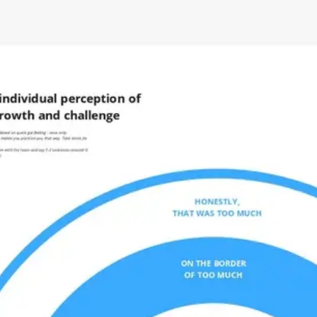
Ideacja i burze mózgów