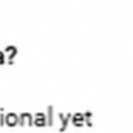
Ideacja i burze mózgów