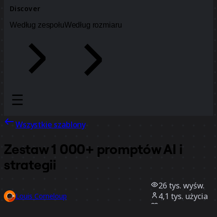
Discover
Według zespołu
Według rozmiaru
Wszystkie szablony
Zestaw 1 000+ promptów AI i
strategii
26 tys.
wyśw.
4,1 tys.
użycia
Louis Corneloup
129
polubienia