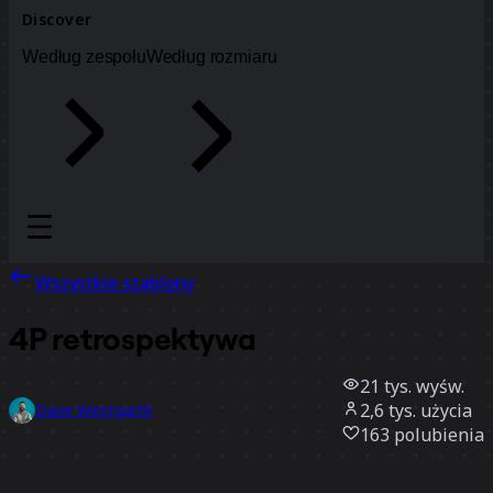
Discover
Według zespołu
Według rozmiaru
Wszystkie szablony
4P retrospektywa
21 tys.
wyśw.
2,6 tys.
użycia
Dave Westgarth
163
polubienia
Użyj szablonu