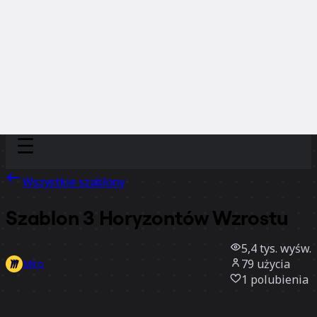
Discover
Według zespołu
Według rozmiaru
Wszystkie szablony
Szablon 3 Horyzontów Wzrostu
5,4 tys.
wyśw.
79
użycia
Miro
1
polubienia
Użyj szablonu