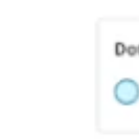
Ideacja i burze mózgów