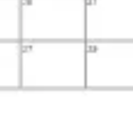
Ideacja i burze mózgów