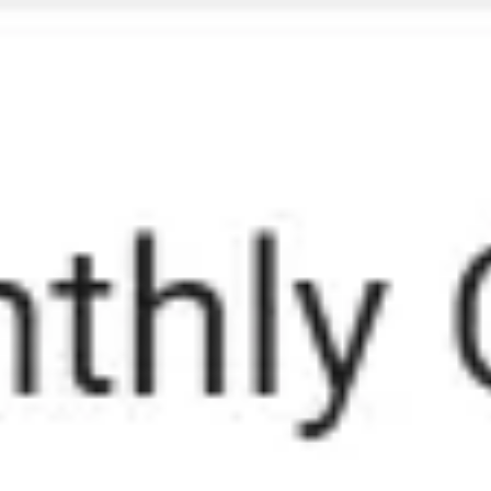
Miroverse
Szablony
Dla Ciebie
Oparte na AI
Według zastosowania