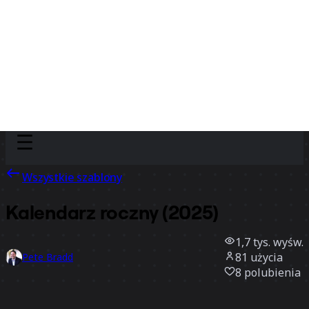
Discover
Według zespołu
Według rozmiaru
Wszystkie szablony
Kalendarz roczny (2025)
1,7 tys.
wyśw.
81
użycia
Pete Bradd
8
polubienia
Użyj szablonu