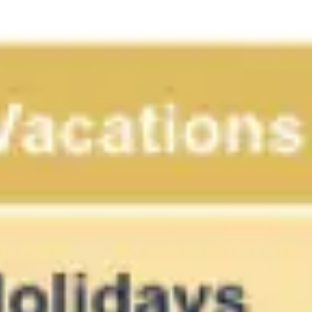
Ideacja i burze mózgów