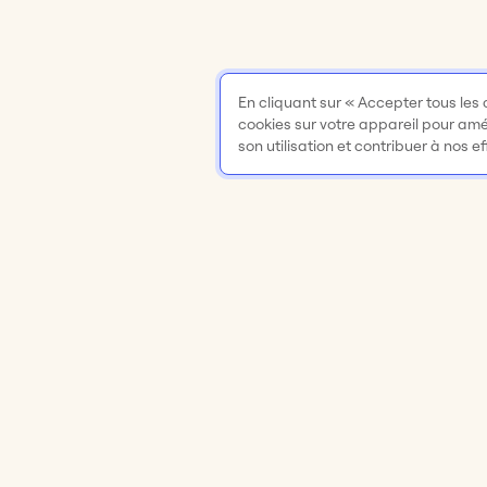
En cliquant sur « Accepter tous les
cookies sur votre appareil pour améli
son utilisation et contribuer à nos e
Produit
Solutions
Tableau blanc en ligne
Réunions et at
Applis et intégrations
Brainstorming