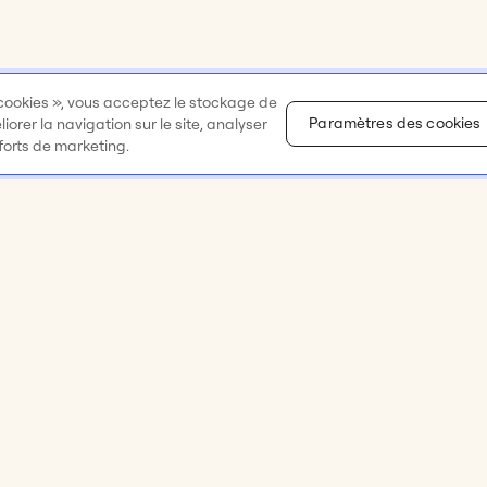
 cookies », vous acceptez le stockage de
Paramètres des cookies
orer la navigation sur le site, analyser
fforts de marketing.
Ressources
Entreprise
eliers
Académie Miro
À propos
 et idéation
Centre d’assistance
Carrières 