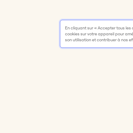
En cliquant sur « Accepter tous les
cookies sur votre appareil pour améli
son utilisation et contribuer à nos e
Produit
Solutions
Tableau blanc en ligne
Réunions et at
Applis et intégrations
Brainstorming