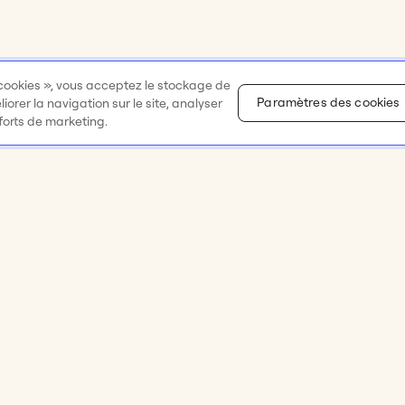
 cookies », vous acceptez le stockage de
Paramètres des cookies
orer la navigation sur le site, analyser
fforts de marketing.
Ressources
Entreprise
eliers
Académie Miro
À propos
 et idéation
Centre d’assistance
Carrières 