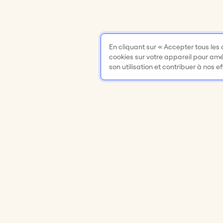
En cliquant sur « Accepter tous les
cookies sur votre appareil pour améli
son utilisation et contribuer à nos e
Produit
Solutions
Tableau blanc en ligne
Réunions et at
Applis et intégrations
Brainstorming