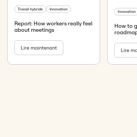
Travail hybride
Innovation
Innovation
Report: How workers really feel
How to g
about meetings
roadmap 
Lire maintenant
Lire m