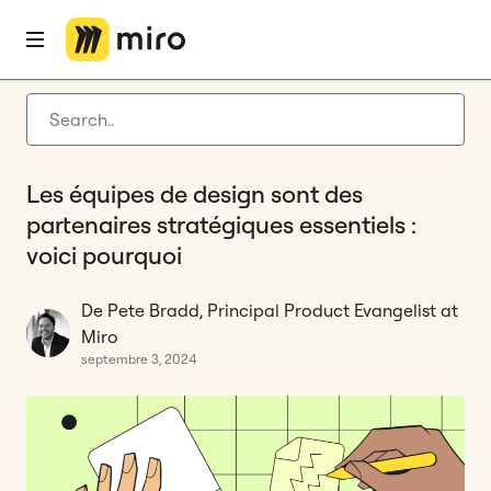
Accueil
Blog
Innovation
Les équipes de design sont des partenaires stratégiques essentiels : voici pourquoi
Latest articles
Développement de produit
Les équipes de design sont des
Gestion Agile
partenaires stratégiques essentiels :
Nouveautés Miro
voici pourquoi
Guides
De Pete Bradd, Principal Product Evangelist at
Retour à miro.com
Miro
septembre 3, 2024