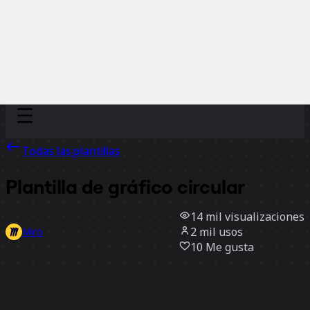
Discover
Por equipo
Por tamaño
Todas las plantillas
Plantilla de gráfico circular
14 mil
visualizaciones
2 mil
usos
Miro
10
Me gusta
Usar la plantilla