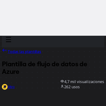
Discover
Por equipo
Por tamaño
Todas las plantillas
Plantilla de flujo de datos de
Azure
4,7 mil
visualizaciones
262
usos
Miro
2
Me gusta
Usar la plantilla